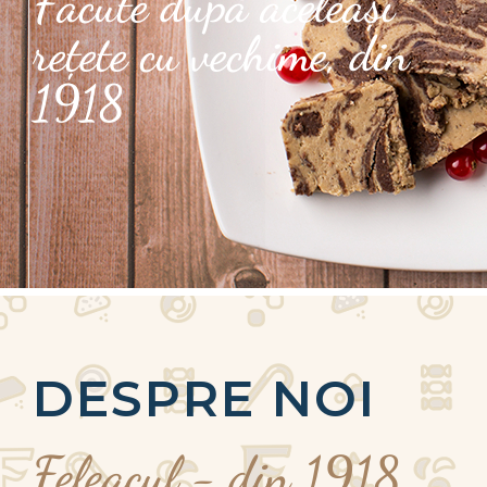
Făcute după aceleași
rețete cu vechime, din
1918
DESPRE NOI
Feleacul - din 1918