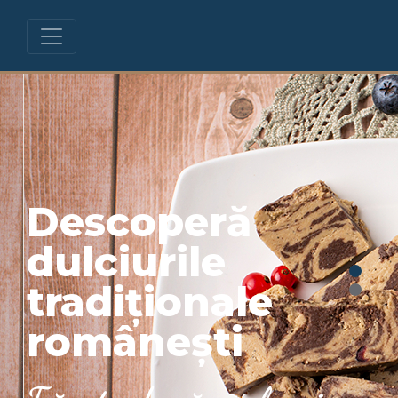
Descoperă
dulciurile
tradiționale
românești