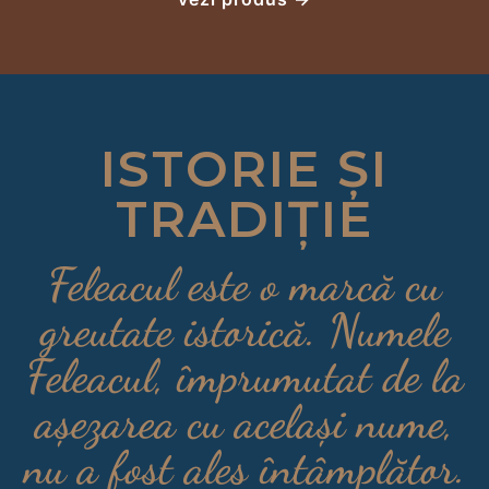
ISTORIE ȘI
TRADIȚIE
Feleacul este o marcă cu
greutate istorică. Numele
Feleacul, împrumutat de la
așezarea cu același nume,
nu a fost ales întâmplător.