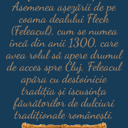
Asemenea așezării de pe
coama dealului Fleck
(Feleacul), cum se numea
încă din anii 1300, care
avea rolul să apere drumul
de acces spre Cluj, Feleacul
apăra cu destoinicie
tradiția și iscusința
făurătorilor de dulciuri
tradiționale românești.