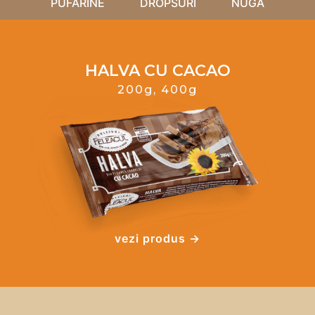
PUFARINE
DROPSURI
NUGA
HALVA CU CACAO
200g, 400g
vezi produs →