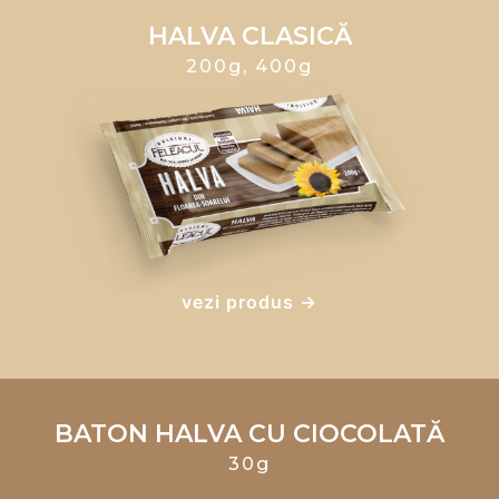
HALVA CLASICĂ
200g, 400g
vezi produs →
BATON HALVA CU CIOCOLATĂ
30g