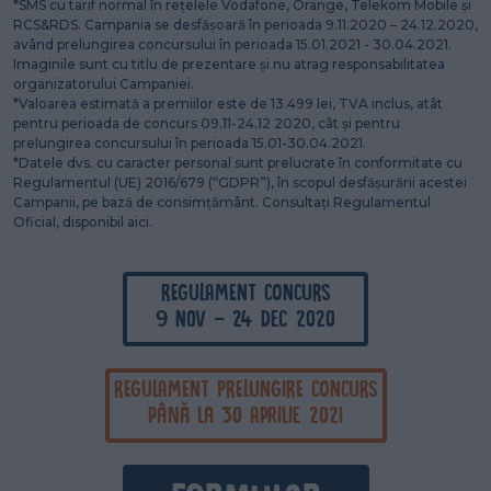
*SMS cu tarif normal în rețelele Vodafone, Orange, Telekom Mobile și
RCS&RDS. Campania se desfășoară în perioada 9.11.2020 – 24.12.2020,
având prelungirea concursului în perioada 15.01.2021 - 30.04.2021.
Imaginile sunt cu titlu de prezentare și nu atrag responsabilitatea
organizatorului Campaniei.
*Valoarea estimată a premiilor este de 13.499 lei, TVA inclus, atât
pentru perioada de concurs 09.11-24.12 2020, cât și pentru
prelungirea concursului în perioada 15.01-30.04.2021.
*Datele dvs. cu caracter personal sunt prelucrate în conformitate cu
Regulamentul (UE) 2016/679 (“GDPR”), în scopul desfășurării acestei
Campanii, pe bază de consimțământ. Consultați Regulamentul
Oficial, disponibil aici.
REGULAMENT CONCURS
9 Nov - 24 Dec 2020
REGULAMENT PRELUNGIRE CONCURS
până la 30 Aprilie 2021