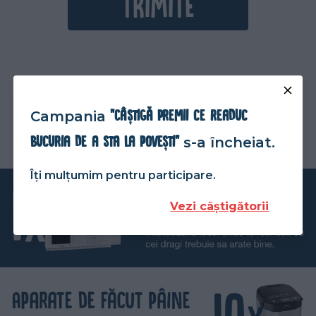
TRIMITE
Premii concurs
"Câștigă premii ce readuc
Campania
Perioada:
9 Noiembrie
-
bucuria de a sta la povești"
s-a încheiat.
24 Decembrie 2020
Îți mulțumim pentru participare.
Vezi câștigătorii