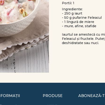
Portii: 1
Ingrediente:
- 250 g iaurt
- 50 g pufarine Feleacul
- 1 lingură de miere
- mure, afine, stafide
Iaurtul se amestecă cu mi
Feleacul și fructele. Puteț
deshidratate sau nuci.
NFORMAȚII
PRODUSE
ABONEAZĂ-T