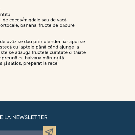
e
nțită
tal de cocos/migdale sau de vacă
 portocale, banana, fructe de pădure
 de ovăz se dau prin blender, iar apoi se
estecă cu laptele până când ajunge la
ste se adaugă fructele curățate și tăiate
 împreună cu halvaua mărunțită.
și sățios, preparat la rece.
E LA NEWSLETTER