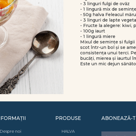
- 3 linguri fulgi de ovăz
- 1 lingură mix de seminț
- 50g halva Feleacul măru
- 3 linguri de lapte vege
- Fructe la alegere: kiwi,
- 100g iaurt
- 1 lingură miere
Mixul de semințe si fulgii
scot într-un bol și se am
consistența unui terci. Pe
bucăți, mierea și iaurtul
Este un mic dejun sănătos 
NFORMAȚII
PRODUSE
ABONEAZĂ-T
Despre noi
HALVA