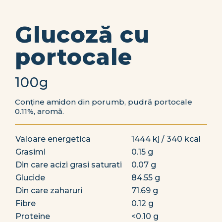
Glucoză cu
portocale
100g
Conține amidon din porumb, pudră portocale
0.11%, aromă.
Valoare energetica
1444 kj / 340 kcal
Grasimi
0.15 g
Din care acizi grasi saturati
0.07 g
Glucide
84.55 g
Din care zaharuri
71.69 g
Fibre
0.12 g
Proteine
<0.10 g