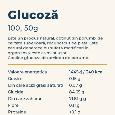
Glucoză
100, 50g
Este un produs natural, obținut din porumb, de
calitate superioară, recunoscut pe piață. Este
natural deoarece nu suferă modificari în
organism și este asimilat ușor;
Contine glucoza din amidon de porumb.
Valoare energetica
1445kj / 340 kcal
Grasimi
0.15 g
Din care acizi grasi saturati
0.07 g
Glucide
84.65 g
Din care zaharuri
71.81 g g
Fibre
0.11 g
Proteine
<0.1 g