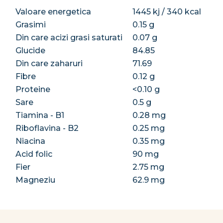
Valoare energetica
1445 kj / 340 kcal
Grasimi
0.15 g
Din care acizi grasi saturati
0.07 g
Glucide
84.85
Din care zaharuri
71.69
Fibre
0.12 g
Proteine
<0.10 g
Sare
0.5 g
Tiamina - B1
0.28 mg
Riboflavina - B2
0.25 mg
Niacina
0.35 mg
Acid folic
90 mg
Fier
2.75 mg
Magneziu
62.9 mg